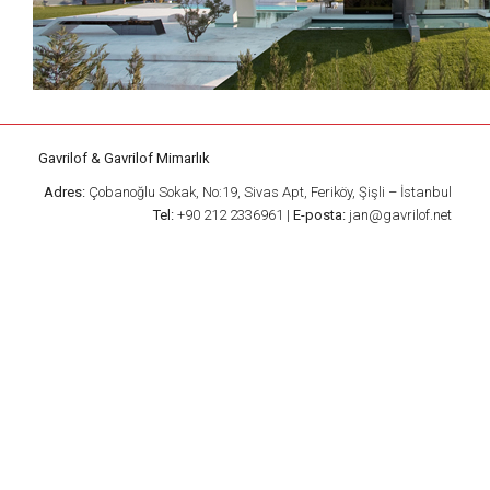
Gavrilof & Gavrilof Mimarlık
Adres:
Çobanoğlu Sokak, No:19, Sivas Apt, Feriköy, Şişli – İstanbul
Tel:
+90 212 2336961 |
E-posta:
jan@gavrilof.net