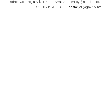
Adres:
Çobanoğlu Sokak, No:19, Sivas Apt, Feriköy, Şişli – İstanbul
Tel:
+90 212 2336961 |
E-posta:
jan@gavrilof.net