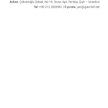
Adres:
Çobanoğlu Sokak, No:19, Sivas Apt, Feriköy, Şişli – İstanbul
Tel:
+90 212 2336961 |
E-posta:
jan@gavrilof.net