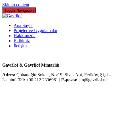
Skip to content
Toggle Navigation
Ana Sayfa
Projeler ve Uygulamalar
Hakkımızda
Ekibimiz
İletişim
Gavrilof & Gavrilof Mimarlık
Adres:
Çobanoğlu Sokak, No:19, Sivas Apt, Feriköy, Şişli –
İstanbul
Tel:
+90 212 2336961 |
E-posta:
jan@gavrilof.net