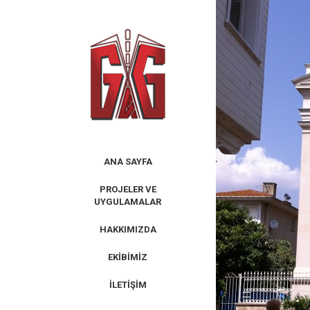
Skip
to
content
ANA SAYFA
PROJELER VE
UYGULAMALAR
HAKKIMIZDA
EKIBIMIZ
İLETIŞIM