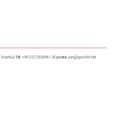
– İstanbul
Tel:
+90 212 2336961 |
E-posta:
jan@gavrilof.net