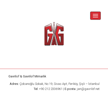
Skip
to
content
Toggle
Navigat
Gavrilof & Gavrilof Mimarlık
Adres:
Çobanoğlu Sokak, No:19, Sivas Apt, Feriköy, Şişli – İstanbul
Tel:
+90 212 2336961 |
E-posta:
jan@gavrilof.net