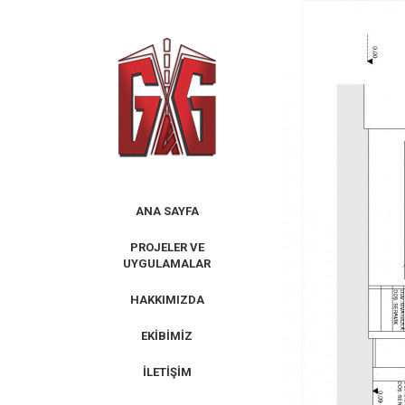
Skip
to
content
ANA SAYFA
PROJELER VE
UYGULAMALAR
HAKKIMIZDA
EKIBIMIZ
İLETIŞIM