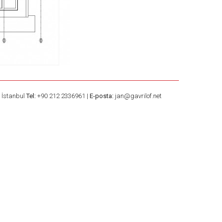
– İstanbul
Tel:
+90 212 2336961 |
E-posta:
jan@gavrilof.net