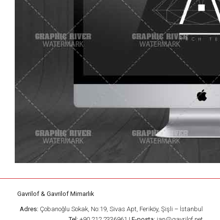
Gavrilof & Gavrilof Mimarlık
Adres:
Çobanoğlu Sokak, No:19, Sivas Apt, Feriköy, Şişli – İstanbul
Tel:
+90 212 2336961 |
E-posta:
jan@gavrilof.net