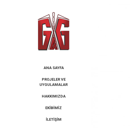
Skip
to
content
ANA SAYFA
PROJELER VE
UYGULAMALAR
HAKKIMIZDA
EKIBIMIZ
İLETIŞIM