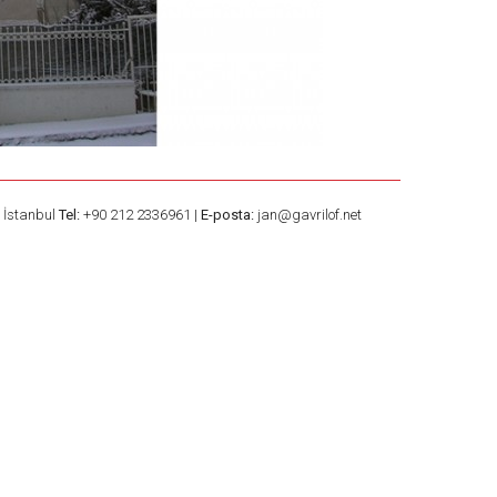
– İstanbul
Tel:
+90 212 2336961 |
E-posta:
jan@gavrilof.net