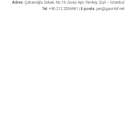
Adres:
Çobanoğlu Sokak, No:19, Sivas Apt, Feriköy, Şişli – İstanbul
Tel:
+90 212 2336961 |
E-posta:
jan@gavrilof.net