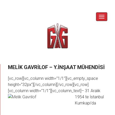
Skip
to
content
Toggle
Navigat
MELIK GAVRILOF – Y.İNŞAAT MÜHENDISI
[vc_row][vc_column width=”1/1″][vc_empty_space
height=”32px”][/vc_column][/vc_row][vc_row]
[vc_column width=”1/1″][vc_column_text]
– 31 Aralık
1954 te İstanbul
Kumkapı’da