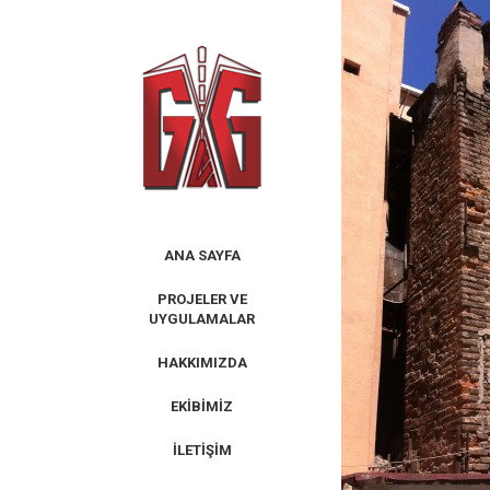
Skip
to
content
ANA SAYFA
PROJELER VE
UYGULAMALAR
HAKKIMIZDA
EKIBIMIZ
İLETIŞIM