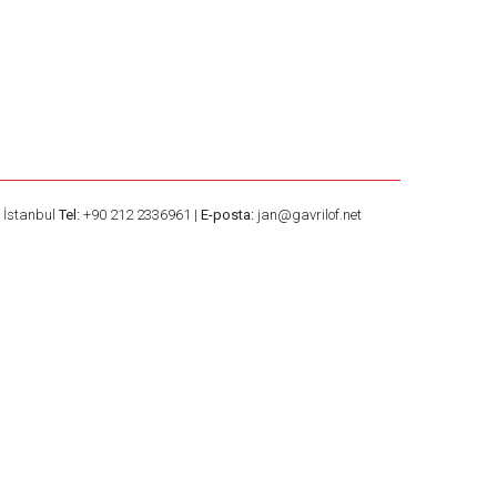
– İstanbul
Tel:
+90 212 2336961 |
E-posta:
jan@gavrilof.net