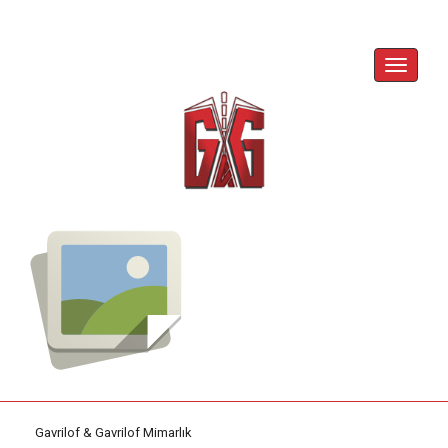
Skip
to
content
Toggle
Navigat
Gavrilof & Gavrilof Mimarlık