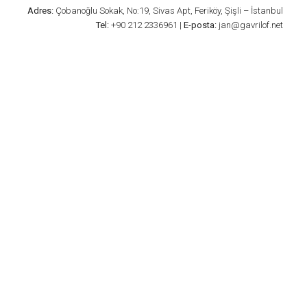
Adres:
Çobanoğlu Sokak, No:19, Sivas Apt, Feriköy, Şişli – İstanbul
Tel:
+90 212 2336961 |
E-posta:
jan@gavrilof.net