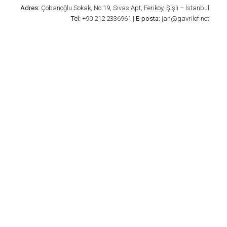
Adres:
Çobanoğlu Sokak, No:19, Sivas Apt, Feriköy, Şişli – İstanbul
Tel:
+90 212 2336961 |
E-posta:
jan@gavrilof.net