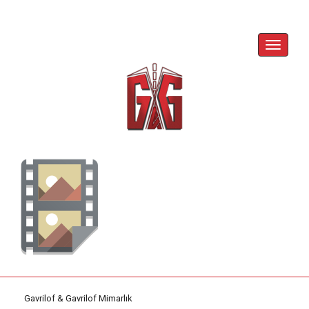
Skip
to
content
Toggle
Navigat
Gavrilof & Gavrilof Mimarlık