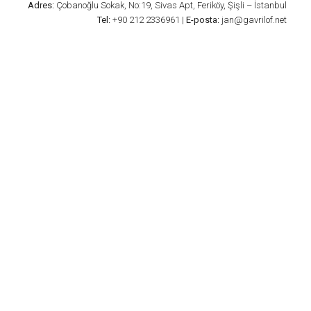
Adres:
Çobanoğlu Sokak, No:19, Sivas Apt, Feriköy, Şişli – İstanbul
Tel:
+90 212 2336961 |
E-posta:
jan@gavrilof.net