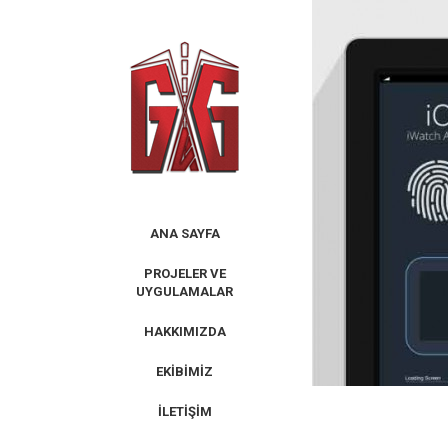
Skip
to
content
ANA SAYFA
PROJELER VE
UYGULAMALAR
HAKKIMIZDA
EKIBIMIZ
İLETIŞIM