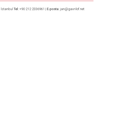
– İstanbul
Tel:
+90 212 2336961 |
E-posta:
jan@gavrilof.net