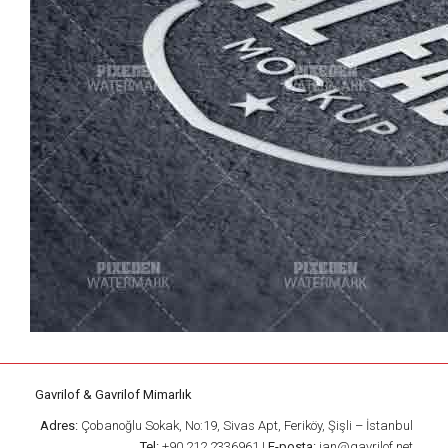
Gavrilof & Gavrilof Mimarlık
Adres:
Çobanoğlu Sokak, No:19, Sivas Apt, Feriköy, Şişli – İstanbul
Tel:
+90 212 2336961 |
E-posta:
jan@gavrilof.net