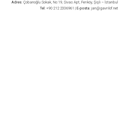
Adres:
Çobanoğlu Sokak, No:19, Sivas Apt, Feriköy, Şişli – İstanbul
Tel:
+90 212 2336961 |
E-posta:
jan@gavrilof.net