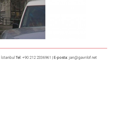
– İstanbul
Tel:
+90 212 2336961 |
E-posta:
jan@gavrilof.net