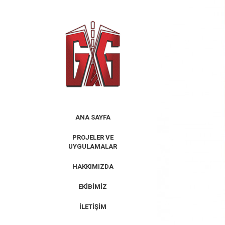
Skip
to
content
ANA SAYFA
PROJELER VE
UYGULAMALAR
HAKKIMIZDA
EKIBIMIZ
İLETIŞIM