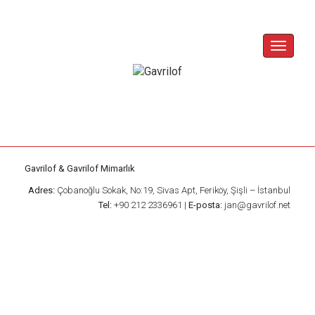
Skip
to
content
Toggle
Navigat
Gavrilof & Gavrilof Mimarlık
Adres:
Çobanoğlu Sokak, No:19, Sivas Apt, Feriköy, Şişli – İstanbul
Tel:
+90 212 2336961 |
E-posta:
jan@gavrilof.net