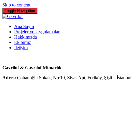
Skip to content
Toggle Navigation
Ana Sayfa
Projeler ve Uygulamalar
Hakkımızda
Ekibimiz
İletişim
Gavrilof & Gavrilof Mimarlık
Adres:
Çobanoğlu Sokak, No:19, Sivas Apt, Feriköy, Şişli – İstanbu