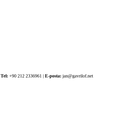
l
Tel:
+90 212 2336961 |
E-posta:
jan@gavrilof.net