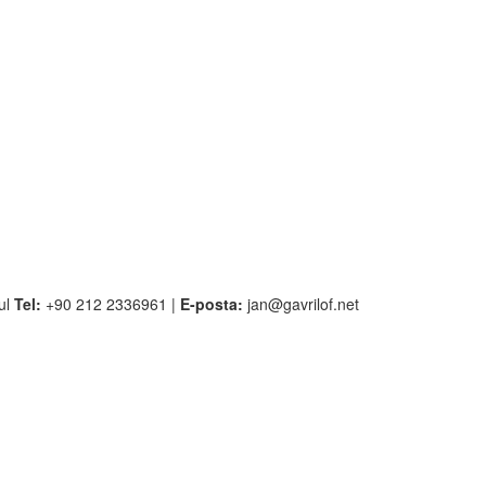
bul
Tel:
+90 212 2336961 |
E-posta:
jan@gavrilof.net