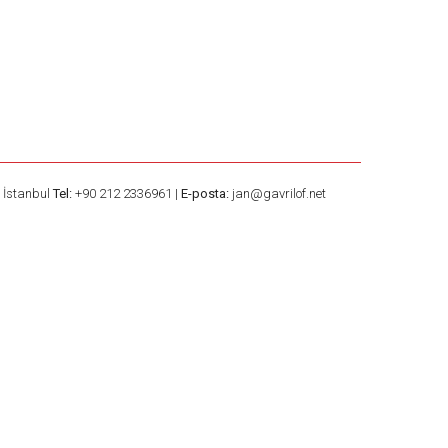
– İstanbul
Tel:
+90 212 2336961 |
E-posta:
jan@gavrilof.net