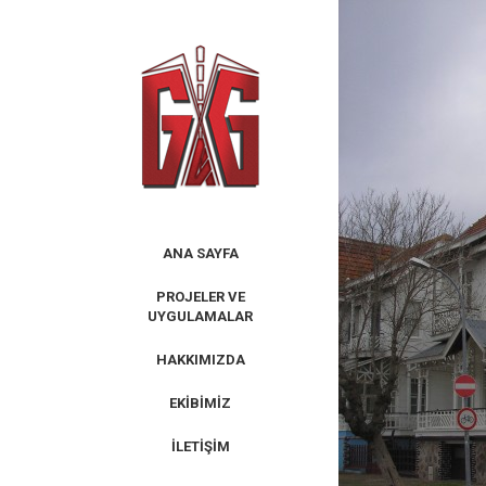
Skip
to
content
ANA SAYFA
PROJELER VE
UYGULAMALAR
HAKKIMIZDA
EKIBIMIZ
İLETIŞIM