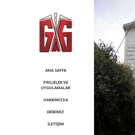
Skip
to
content
ANA SAYFA
PROJELER VE
UYGULAMALAR
HAKKIMIZDA
EKIBIMIZ
İLETIŞIM