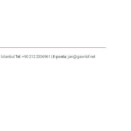
– İstanbul
Tel:
+90 212 2336961 |
E-posta:
jan@gavrilof.net