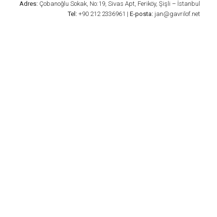
Adres:
Çobanoğlu Sokak, No:19, Sivas Apt, Feriköy, Şişli – İstanbul
Tel:
+90 212 2336961 |
E-posta:
jan@gavrilof.net