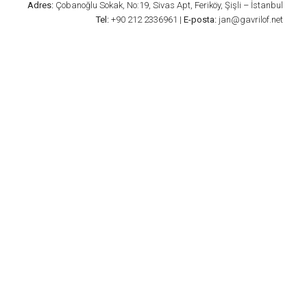
Adres:
Çobanoğlu Sokak, No:19, Sivas Apt, Feriköy, Şişli – İstanbul
Tel:
+90 212 2336961 |
E-posta:
jan@gavrilof.net