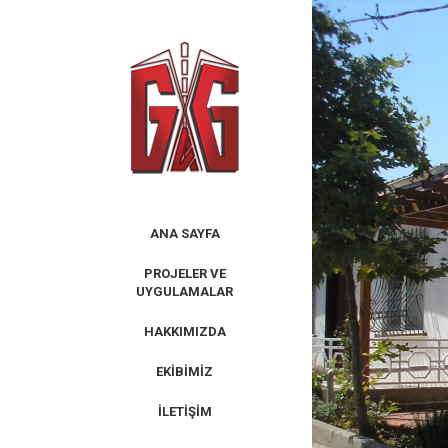
Skip
to
content
ANA SAYFA
PROJELER VE
UYGULAMALAR
HAKKIMIZDA
EKIBIMIZ
İLETIŞIM