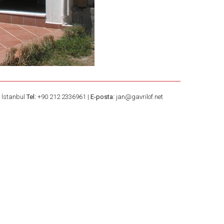
– İstanbul
Tel:
+90 212 2336961 |
E-posta:
jan@gavrilof.net