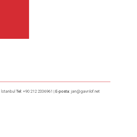
– İstanbul
Tel:
+90 212 2336961 |
E-posta:
jan@gavrilof.net