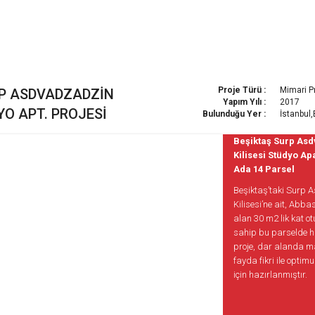
Proje Türü :
Mimari P
RP ASDVADZADZIN
Yapım Yılı :
2017
YO APT. PROJESI
Bulunduğu Yer :
İstanbul
Beşiktaş Surp As
Kilisesi Stüdyo Ap
Ada 14 Parsel
Beşiktaş’taki Surp
Kilisesi’ne ait, Abb
alan 30 m2 lik kat 
sahip bu parselde h
proje, dar alanda 
fayda fikri ile optim
için hazırlanmıştır.