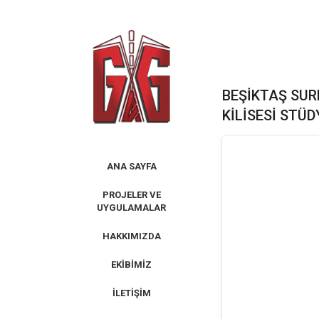
Skip
to
content
BEŞIKTAŞ SU
KILISESI STÜD
ANA SAYFA
PROJELER VE
UYGULAMALAR
HAKKIMIZDA
EKIBIMIZ
İLETIŞIM