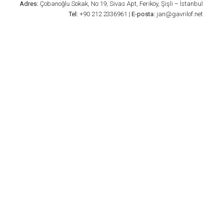
Adres:
Çobanoğlu Sokak, No:19, Sivas Apt, Feriköy, Şişli – İstanbul
Tel:
+90 212 2336961 |
E-posta:
jan@gavrilof.net