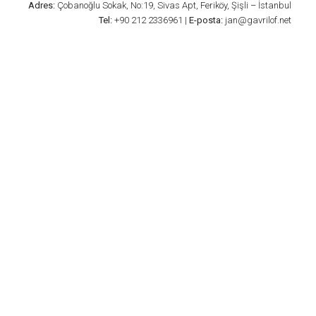
Adres:
Çobanoğlu Sokak, No:19, Sivas Apt, Feriköy, Şişli – İstanbul
Tel:
+90 212 2336961 |
E-posta:
jan@gavrilof.net