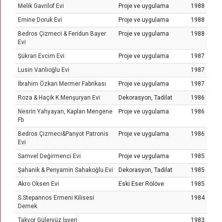
Melik Gavrilof Evi
Proje ve uygulama
1988
Emine Doruk Evi
Proje ve uygulama
1988
Bedros Çizmeci & Feridun Bayer
Proje ve uygulama
1988
Evi
Şükran Evcim Evi
Proje ve uygulama
1987
Lusin Vanlıoğlu Evi
1987
İbrahim Özkan Mermer Fabrikası
Proje ve uygulama
1987
Roza & Haçik K.Menşuryan Evi
Dekorasyon, Tadilat
1986
Nesrin Yahyayan, Kaplan Mengene
Proje ve uygulama
1986
Fb
Bedros Çizmeci&Panyot Patronis
Proje ve uygulama
1986
Evi
Samvel Değirmenci Evi
Proje ve uygulama
1985
Şahanik & Penyamin Sahakoğlu Evi
Dekorasyon, Tadilat
1985
Akro Oksen Evi
Eski Eser Rölöve
1985
S.Stepannos Ermeni Kilisesi
1984
Dernek
Takvor Güleryüz İşyeri
1983