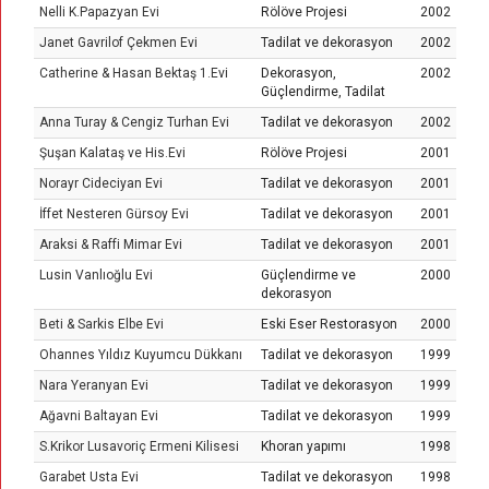
Nelli K.Papazyan Evi
Rölöve Projesi
2002
Janet Gavrilof Çekmen Evi
Tadilat ve dekorasyon
2002
Catherine & Hasan Bektaş 1.Evi
Dekorasyon,
2002
Güçlendirme, Tadilat
Anna Turay & Cengiz Turhan Evi
Tadilat ve dekorasyon
2002
Şuşan Kalataş ve His.Evi
Rölöve Projesi
2001
Norayr Cideciyan Evi
Tadilat ve dekorasyon
2001
İffet Nesteren Gürsoy Evi
Tadilat ve dekorasyon
2001
Araksi & Raffi Mimar Evi
Tadilat ve dekorasyon
2001
Lusin Vanlıoğlu Evi
Güçlendirme ve
2000
dekorasyon
Beti & Sarkis Elbe Evi
Eski Eser Restorasyon
2000
Ohannes Yıldız Kuyumcu Dükkanı
Tadilat ve dekorasyon
1999
Nara Yeranyan Evi
Tadilat ve dekorasyon
1999
Ağavni Baltayan Evi
Tadilat ve dekorasyon
1999
S.Krikor Lusavoriç Ermeni Kilisesi
Khoran yapımı
1998
Garabet Usta Evi
Tadilat ve dekorasyon
1998