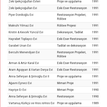
Zeki İpekçioğulları Evleri
Proje ve uygulama
1991
Zeki İpekçioğulları Evi
Eski Eser Restorasyon
1991
Piyer Donikoğlu Evi
Restorasyon Projeleri,
1991
Rölöve
Makruhi Yılmaz Evi
Rölöve Projesi
1991
Kristin & Kevork Yüncül Evi
Dekorasyon, Tadilat
1991
Hayrabet Toplayıcı Evi
Eski Eser Restorasyon
1991
Garabet Unan Evi
Tadilat ve dekorasyon
1991
Bercuhi Menendyan Evi
Restorasyon Projeleri,
1991
Rölöve
Arman & Artür Karal Evi
Eski Eser Restorasyon
1991
Aram Agopyan & Vartan Derya Evi
Eski Eser Restorasyon
1991
Anna Seferyan & Şirinoğlu Evi II
Proje ve uygulama
1991
Ağavni Eyneci Evi
Mimari Proje
1991
Hayriye Er Evi
Mimari Proje
1990
Anna Seferyan & Şirinoğlu Evi
Restorasyon
1990
Vartanuş Kürkçü ve Hiss.isHiss Evi
Proje ve uygulama
1989