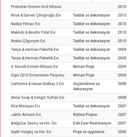
Protestan Ermeni İncil Kilisesi
2010
Nirva & Sarven Çilingiroğlu Evi
Tadilat ve dekorasyon
2010
Nadya Yılmaz Evi
Tadilat ve dekorasyon
2010
Makruhi & Avedis Polat Evi
Tadilat ve dekorasyon
2010
Araksi Çilgunyan Evi
Tadilat ve dekorasyon
2010
Tanya & Herman Pakertik Evi
Tadilat ve dekorasyon
2009
Tanya & Herman Pakertik Evi
Tadilat ve dekorasyon
2009
S. Kevork Ermeni Kilisesi Evi
Mimari Proje
2009
Expo 2010 Ermenistan Pavyonu
Mimari Proje
2009
Catherine & Hasan Bektaş 2.Evi
Güçlendirme ve
2008
dekorasyon
Anna Turay & Cengiz Turhan Evi
2008
Rita Misisyan Evi
Tadilat ve dekorasyon
2007
Jaklin Armanlı Evi
Rölöve Projesi
2007
Belgüzar Sevinç ve His. Evi
Eski Eser Restorasyon
2007
Suphi Vurgeç ve His. Evi
Proje ve uygulama
2006