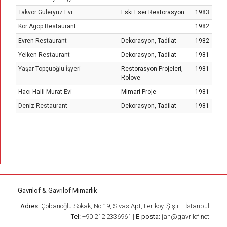
Takvor Güleryüz Evi
Eski Eser Restorasyon
1983
Kör Agop Restaurant
1982
Evren Restaurant
Dekorasyon, Tadilat
1982
Yelken Restaurant
Dekorasyon, Tadilat
1981
Yaşar Topçuoğlu İşyeri
Restorasyon Projeleri,
1981
Rölöve
Hacı Halil Murat Evi
Mimari Proje
1981
Deniz Restaurant
Dekorasyon, Tadilat
1981
Gavrilof & Gavrilof Mimarlık
Adres:
Çobanoğlu Sokak, No:19, Sivas Apt, Feriköy, Şişli – İstanbul
Tel:
+90 212 2336961 |
E-posta:
jan@gavrilof.net