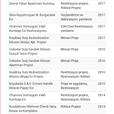
Sümer Palas Apartmanı Kurtuluş
Restitüsyon projesi,
2017
Rölöve Projesi
Silva Kuyumcuyan M. Burgazada
Güçlendirme ve
2017
Evi
dekorasyon, yenileme
Ohannes Gümüşyan Vakfı
Eski Eser Restorasyon,
2017
Kumkapı Evi Restorasyonu
yenileme
Beşiktaş Surp Asdvadzadzin
Mimari Proje
2017
Kilisesi Stüdyo Apt. Projesi
Üsküdar Surp Garabet Kilisesi
Mimari Proje
2016
Sosyal Tesis Projesi
Üsküdar Surp Garabet Kilisesi
Mimari Proje
2016
Apartman Projesi
Beşiktaş Surp Asdvadzadzin
Restitüsyon projesi,
2016
Kilisesi Ahşap Ev Projesi
Restorasyon, Rölöve
Büyükada S.A.V. Ermeni Katolik
Proje ve uygulama,
2015
Kilisesi Papaz Evi
Restorasyon
Ohannes Gümüşyan Vakfı
Restitüsyon projesi,
2014
Kumkapı Evi
Restorasyon, Rölöve
Kurukahveci Mehmet Efendi Satış
Rölöve Projesi
2014
Binası ve Kompleksi