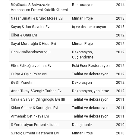
Büyükada S.Astvazazin
Restorasyon
2014
Verapohum Ermeni Katolik Kilisesi
Nazar Binatlı & Bruno Morea Evi
Mimari Proje
2013
Kayuş & Jan Gavrilof Evi
İç ve dış dekorasyon
2013
Ülker & Onur Evi
2012
Sayat Muratoğlu & Hiss. Evi
Mimari Proje
2012
Onnik Nalbantkazaroğlu
Dekorasyon,
2012
Güçlendirme
Elbis Edikoğlu ve hiss Evi
Eski Eser Restorasyon
2012
Culya & Oşin Polat evi
Tadilat ve dekorasyon
2012
BGST Yönetimi
Dekorasyon
2012
Anna Turay &Cengiz Turhan Evi
Dekorasyon, yenileme
2012
Nirva & Sarven Çilingiroğlu Evi (II)
Tadilat ve dekorasyon
2011
Kirkor Gülnar & Kardeşleri Evi
Tadilat ve dekorasyon
2011
Armenak Çetinkaya Evi
Tadilat ve dekorasyon
2011
S.Yerortutyun Ermeni kilisesi
Danışmanlık
2010
S.Prgiç Ermeni Hastanesi Evi
Mimari Proje
2010