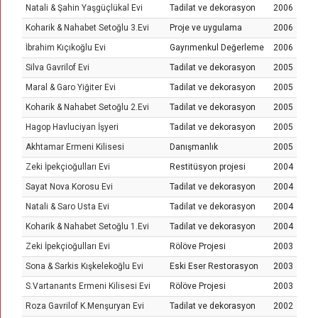
Natali & Şahin Yaşgüçlükal Evi
Tadilat ve dekorasyon
2006
Koharik & Nahabet Setoğlu 3.Evi
Proje ve uygulama
2006
İbrahim Kıçıkoğlu Evi
Gayrımenkul Değerleme
2006
Silva Gavrilof Evi
Tadilat ve dekorasyon
2005
Maral & Garo Yiğiter Evi
Tadilat ve dekorasyon
2005
Koharik & Nahabet Setoğlu 2.Evi
Tadilat ve dekorasyon
2005
Hagop Havluciyan İşyeri
Tadilat ve dekorasyon
2005
Akhtamar Ermeni Kilisesi
Danışmanlık
2005
Zeki İpekçioğulları Evi
Restitüsyon projesi
2004
Sayat Nova Korosu Evi
Tadilat ve dekorasyon
2004
Natali & Saro Usta Evi
Tadilat ve dekorasyon
2004
Koharik & Nahabet Setoğlu 1.Evi
Tadilat ve dekorasyon
2004
Zeki İpekçioğulları Evi
Rölöve Projesi
2003
Sona & Sarkis Kışkelekoğlu Evi
Eski Eser Restorasyon
2003
S.Vartanants Ermeni Kilisesi Evi
Rölöve Projesi
2003
Roza Gavrilof K.Menşuryan Evi
Tadilat ve dekorasyon
2002