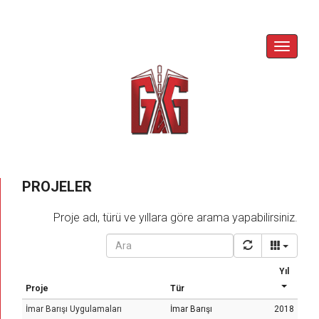
Skip
to
content
Toggle
Navigat
PROJELER
Proje adı, türü ve yıllara göre arama yapabilirsiniz.
Yıl
Proje
Tür
İmar Barışı Uygulamaları
İmar Barışı
2018