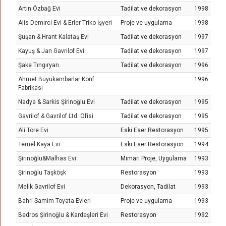
Artin Özbağ Evi
Tadilat ve dekorasyon
1998
Alis Demirci Evi & Erler Triko İşyeri
Proje ve uygulama
1998
Şuşan & Hrant Kalataş Evi
Tadilat ve dekorasyon
1997
Kayuş & Jan Gavrilof Evi
Tadilat ve dekorasyon
1997
Şake Tıngıryan
Tadilat ve dekorasyon
1996
Ahmet Büyükambarlar Konf.
1996
Fabrikası
Nadya & Sarkis Şirinoğlu Evi
Tadilat ve dekorasyon
1995
Gavrilof & Gavrilof Ltd. Ofisi
Tadilat ve dekorasyon
1995
Ali Töre Evi
Eski Eser Restorasyon
1995
Temel Kaya Evi
Eski Eser Restorasyon
1994
Şirinoğlu&Malhas Evi
Mimari Proje, Uygulama
1993
Şirinoğlu Taşköşk
Restorasyon
1993
Melik Gavrilof Evi
Dekorasyon, Tadilat
1993
Bahri Samim Toyata Evleri
Proje ve uygulama
1993
Bedros Şirinoğlu & Kardeşleri Evi
Restorasyon
1992